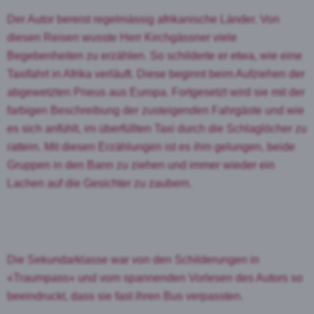
Der Autor bereist regelmässig afrikanische Länder. Von
diesen Reisen wusste Herr Kirchgässner viele
Begebenheiten zu erzählen. So schilderte er etwa, wie eine
Taxifahrt in Afrika verläuft. Diese beginnt beim Aufziehen der
abgewetzten Pneus aus Europa. Fortgesetzt wird sie mit der
farbigen Beschreibung der zusteigenden Fahrgäste und wie
es sich anfühlt, im überfüllten Taxi durch die Schlaglöcher zu
rattern. Mit diesen Erzählungen ist es ihm gelungen, beide
Gruppen in den Bann zu ziehen und immer wieder ein
Lachen auf die Gesichter zu zaubern.
Die Sekundarklasse war von den Schilderungen in
«Traumpass» und vom spannenden Vorlesen des Autors so
beeindruckt, dass sie fast ihren Bus verpassten.