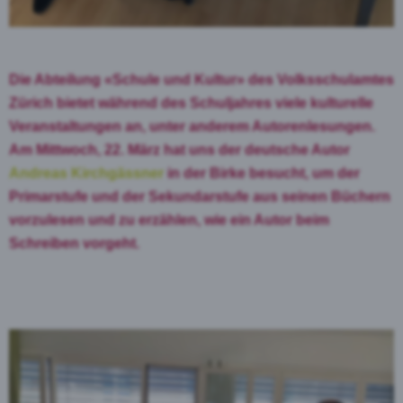
Die Abteilung «Schule und Kultur» des Volksschulamtes
Zürich bietet während des Schuljahres viele kulturelle
Veranstaltungen an, unter anderem Autorenlesungen.
Am Mittwoch, 22. März hat uns der deutsche Autor
Andreas Kirchgässner
in der Birke besucht, um der
Primarstufe und der Sekundarstufe aus seinen Büchern
vorzulesen und zu erzählen, wie ein Autor beim
Schreiben vorgeht.